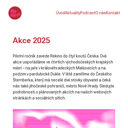
Úvod
Aktuality
Podcast
O nás
Kontakt
Akce 2025
Pilotní ročník zavede Rekino do čtyř koutů Česka. Dvě
akce uspořádáme ve čtvrtích východočeských krajských
měst – na jaře v královéhradeckých Malšovicích a na
podzim v pardubické Dukle. V létě zamíříme do Českého
Šternberka, který má necelé dvě stovky obyvatel a čeká
nás také jihočeské pohraničí, město Nové Hrady. Sledujte
podrobnosti o plánovaných akcích na našich webových
stránkách a sociálních sítích.